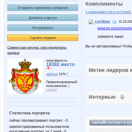
Комплименты
Отправить приватное сообщение
1 комплиментов в гостевой 
Добавить в друзья
cornflour
11.10.20
Игнорировать
www.nn.ru/community/
заберите заказ
Сделать подарок
Вы не авторизованы! Чтоб
Совместная покупка: сбор предоплаты,
раздачи
популярность:
18382 место
-5 ↓
Метки лидеров
рейтинг
1474
?
Привилегированный
пользователь
5
уровня
Интервью
Статистика портрета:
сейчас просматривают портрет - 0
nailia86 состоит в
кл
зарегистрированные пользователи
посетившие портрет за 7 дней - 0