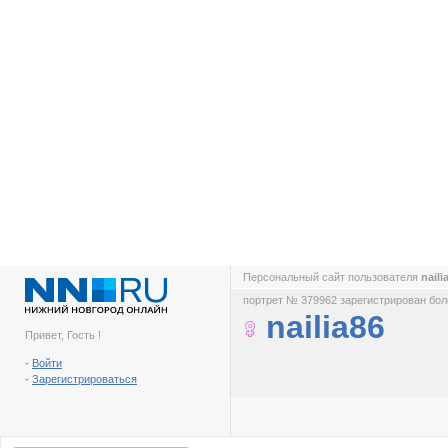
Персональный сайт пользователя
naili
портрет № 379962 зарегистрирован боле
nailia86
Привет, Гость !
-
Войти
-
Зарегистрироваться